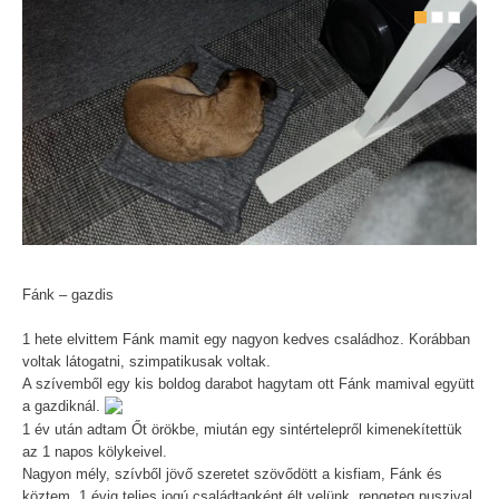
Fánk – gazdis
1 hete elvittem Fánk mamit egy nagyon kedves családhoz. Korábban
voltak látogatni, szimpatikusak voltak.
A szívemből egy kis boldog darabot hagytam ott Fánk mamival együtt
a gazdiknál.
1 év után adtam Őt örökbe, miután egy sintértelepről kimenekítettük
az 1 napos kölykeivel.
Nagyon mély, szívből jövő szeretet szövődött a kisfiam, Fánk és
köztem. 1 évig teljes jogú családtagként élt velünk, rengeteg puszival