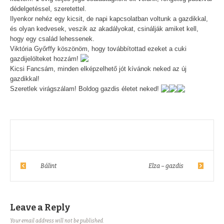
dédelgetéssel, szeretettel.
Ilyenkor nehéz egy kicsit, de napi kapcsolatban voltunk a gazdikkal,
és olyan kedvesek, veszik az akadályokat, csinálják amiket kell,
hogy egy család lehessenek.
Viktória Győrffy köszönöm, hogy továbbítottad ezeket a cuki
gazdijelölteket hozzám!
Kicsi Fancsám, minden elképzelhető jót kívánok neked az új
gazdikkal!
Szeretlek virágszálam! Boldog gazdis életet neked!
Bálint
Elza – gazdis
Leave a Reply
Your email address will not be published.