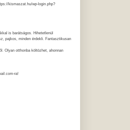
ps://kismaszat.hu/wp-login.php?
kal is barátságos. Hihetetlenül
ész, pajkos, minden érdekli. Fantasztikusan
éből. Olyan otthonba költözhet, ahonnan
ail.com-ra!