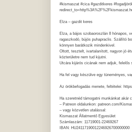
#kismaszat #cica #gazditkeres #fogadjör
redirect_to=http%3A%2F%2Fkismaszat.
Elza – gazdit keres
Elza, a bájos szobaoroszlán 8 hónapos, vé
ragaszkodó, bújós puhapraclis. Szállító bo
könnyen barátkozik mindenkivel.
Oltott, tesztelt, ivartalanított, nagyon j
közterületre nem tud kijutni.
Utcára kijárós cicának nem adjuk, felelős 
Ha fel vagy készülve egy tüneményes, va
Az örökbefogadás menete, feltételei: http
Ha szeretnéd támogatni munkánkat akár cs
– Patreon oldalunkon: patreon.com/Kisma
– vagy közvetlen utalással:
Kismaszat Állatmentő Egyesület
Számlaszám: 11719001-22469267
IBAN: HU24117190012246926700000000