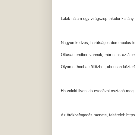
Lakik nálam egy világszép trikolor kislány
Nagyon kedves, barátságos dorombolós ki
Oltásai rendben vannak, már csak az álom
Olyan otthonba költözhet, ahonnan közterül
Ha valaki ilyen kis csodával osztaná meg
Az örökbefogadás menete, feltételei: http