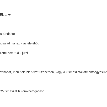
 Elza. ❤
s tündérke.
család hiányzik az életéből.
etre nem tud kijutni.
 otthonát, írjon nekünk privát üzenetben, vagy a kismaszatallatmentoegyesul
s://kismaszat.hu/orokbefogadas/