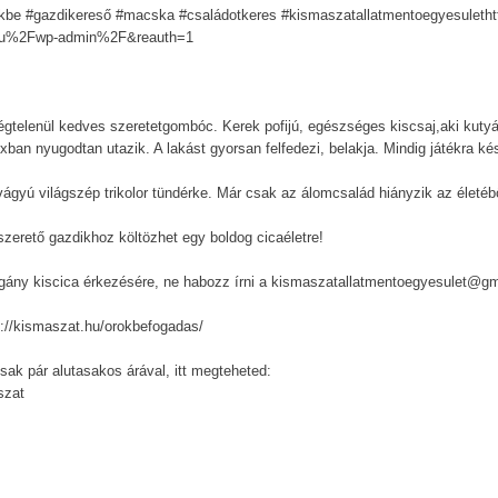
ökbe #gazdikereső #macska #családotkeres #kismaszatallatmentoegyesulethtt
hu%2Fwp-admin%2F&reauth=1
gtelenül kedves szeretetgombóc. Kerek pofijú, egészséges kiscsaj,aki kutyák
xban nyugodtan utazik. A lakást gyorsan felfedezi, belakja. Mindig játékra k
ó étvágyú világszép trikolor tündérke. Már csak az álomcsalád hiányzik az élet
szerető gazdikhoz költözhet egy boldog cicaéletre!
gány kiscica érkezésére, ne habozz írni a kismaszatallatmentoegyesulet@gm
s://kismaszat.hu/orokbefogadas/
ak pár alutasakos árával, itt megteheted:
szat