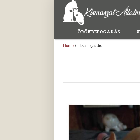
ÖRÖKBEFOGADÁS
V
Home
/
Elza – gazdis