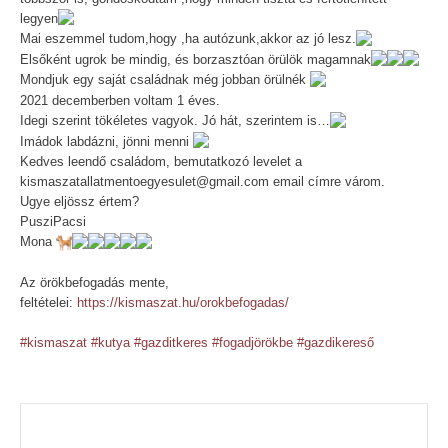
legyen
Mai eszemmel tudom,hogy ,ha autózunk,akkor az jó lesz.
Elsőként ugrok be mindig, és borzasztóan örülök magamnak
Mondjuk egy saját családnak még jobban örülnék
2021 decemberben voltam 1 éves.
Idegi szerint tökéletes vagyok. Jó hát, szerintem is…
Imádok labdázni, jönni menni
Kedves leendő családom, bemutatkozó levelet a
kismaszatallatmentoegyesulet@gmail.com email címre várom.
Ugye eljössz értem?
PusziPacsi
Mona
Az örökbefogadás mente,
feltételei:
https://kismaszat.hu/orokbefogadas/
#kismaszat
#kutya
#gazditkeres
#fogadjörökbe
#gazdikereső