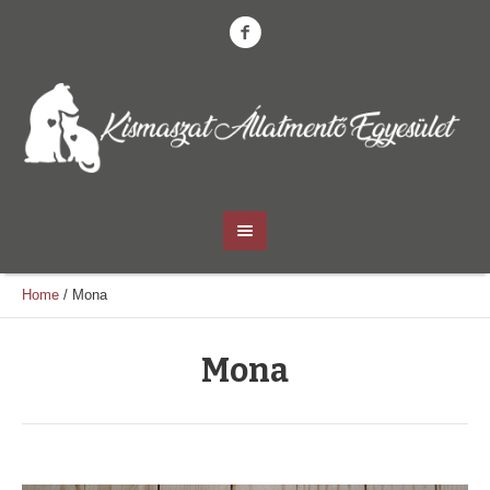
Home
/
Mona
Mona