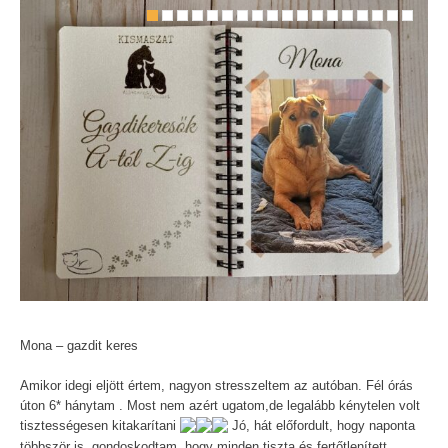
Mona – gazdit keres
Amikor idegi eljött értem, nagyon stresszeltem az autóban. Fél órás
úton 6* hánytam . Most nem azért ugatom,de legalább kénytelen volt
tisztességesen kitakarítani
Jó, hát előfordult, hogy naponta
többször is, gondoskodtam ,hogy minden tiszta és fertőtlenített