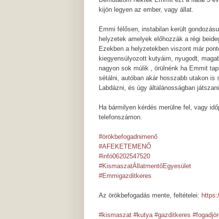
kijön legyen az ember, vagy állat.
Emmi félősen, instabilan került gondozás
helyzetek amelyek előhozzák a régi beid
Ezekben a helyzetekben viszont már ponto
kiegyensúlyozott kutyáim, nyugodt, magabi
nagyon sok múlik , örülnénk ha Emmit tap
sétálni, autóban akár hosszabb utakon is s
Labdázni, és úgy általánosságban játszani 
Ha bármilyen kérdés merülne fel, vagy i
telefonszámon.
#örökbefogadnimenő
#AFEKETEMENŐ
#infó06202547520
#KismaszatÁllatmentőEgyesület
#Emmigazditkeres
Az örökbefogadás mente, feltételei:
https
#kismaszat
#kutya
#gazditkeres
#fogadjö