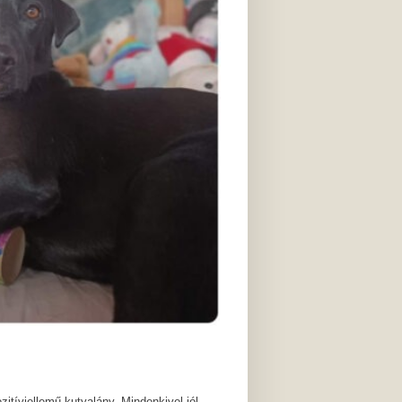
tívjellemű kutyalány. Mindenkivel jól