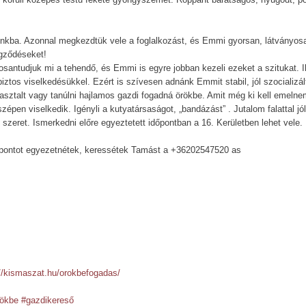
unkba. Azonnal megkezdtük vele a foglalkozást, és Emmi gyorsan, látványosan
egződéseket!
santudjuk mi a tehendő, és Emmi is egyre jobban kezeli ezeket a szitukat. I
ztos viselkedésükkel. Ezért is szívesen adnánk Emmit stabil, jól szocializá
asztalt vagy tanúlni hajlamos gazdi fogadná örökbe. Amit még ki kell emelne
zépen viselkedik. Igényli a kutyatársaságot, „bandázást” . Jutalom falattal jó
szeret. Ismerkedni előre egyeztetett időpontban a 16. Kerületben lehet vele.
dőpontot egyezetnétek, keressétek Tamást a +36202547520 as
://kismaszat.hu/orokbefogadas/
rökbe
#gazdikereső