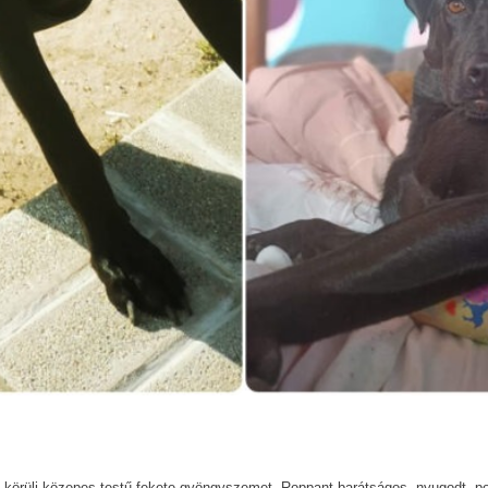
körüli közepes testű fekete gyöngyszemet. Roppant barátságos, nyugodt, pozi