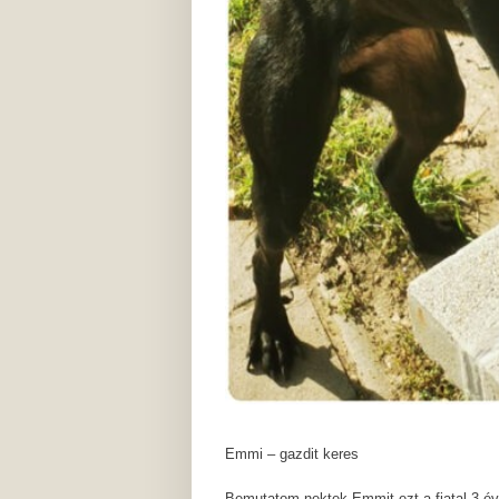
Emmi – gazdit keres
Bemutatom nektek Emmit ezt a fiatal 3 év 