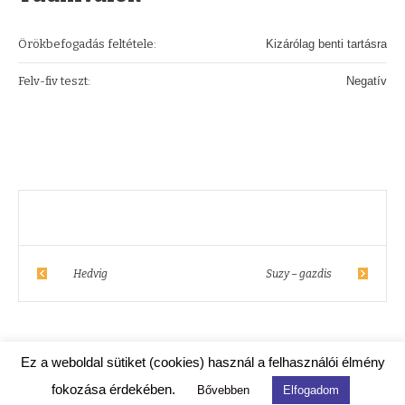
Örökbefogadás feltétele:
Kizárólag benti tartásra
Felv-fiv teszt:
Negatív
Hedvig
Suzy – gazdis
Ez a weboldal sütiket (cookies) használ a felhasználói élmény
fokozása érdekében.
Bővebben
Elfogadom
Kismaszat Állatmentő Egyesület © 2020 / Minden jog fenntartva.