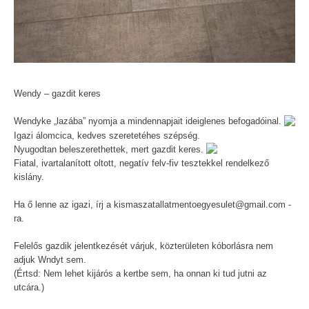
Wendy – gazdit keres
Wendyke „lazába” nyomja a mindennapjait ideiglenes befogadóinal.
Igazi álomcica, kedves szeretetéhes szépség.
Nyugodtan beleszerethettek, mert gazdit keres.
Fiatal, ivartalanított oltott, negatív felv-fiv tesztekkel rendelkező
kislány.
Ha ő lenne az igazi, írj a kismaszatallatmentoegyesulet@gmail.com -
ra.
Felelős gazdik jelentkezését várjuk, közterületen kóborlásra nem
adjuk Wndyt sem.
(Értsd: Nem lehet kijárós a kertbe sem, ha onnan ki tud jutni az
utcára.)