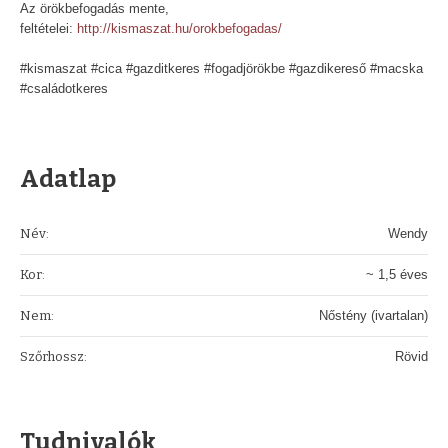
Az örökbefogadás mente,
feltételei:
http://kismaszat.hu/orokbefogadas/
#kismaszat #cica #gazditkeres #fogadjörökbe #gazdikereső #macska
#családotkeres
Adatlap
Név:
Wendy
Kor:
~ 1,5 éves
Nem:
Nőstény (ivartalan)
Szőrhossz:
Rövid
Tudnivalók