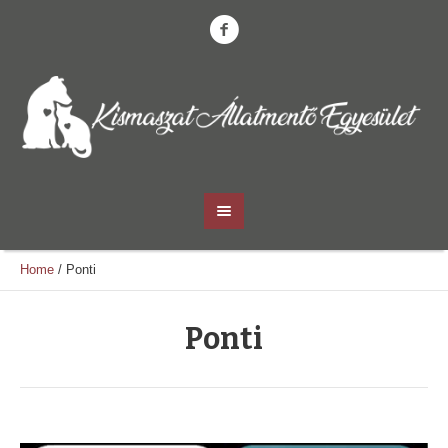
Home
/
Ponti
Ponti