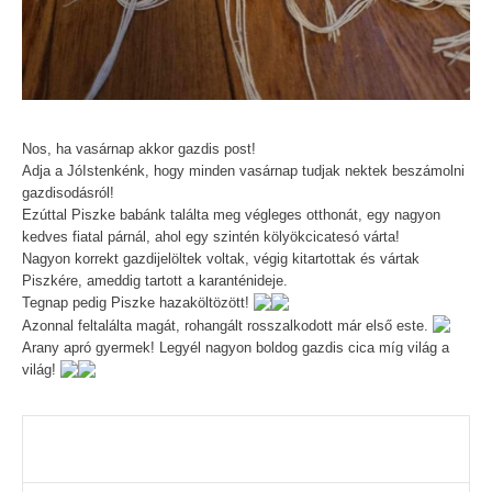
Nos, ha vasárnap akkor gazdis post!
Adja a JóIstenkénk, hogy minden vasárnap tudjak nektek beszámolni
gazdisodásról!
Ezúttal Piszke babánk találta meg végleges otthonát, egy nagyon
kedves fiatal párnál, ahol egy szintén kölyökcicatesó várta!
Nagyon korrekt gazdijelöltek voltak, végig kitartottak és vártak
Piszkére, ameddig tartott a karanténideje.
Tegnap pedig Piszke hazaköltözött!
Azonnal feltalálta magát, rohangált rosszalkodott már első este.
Arany apró gyermek! Legyél nagyon boldog gazdis cica míg világ a
világ!