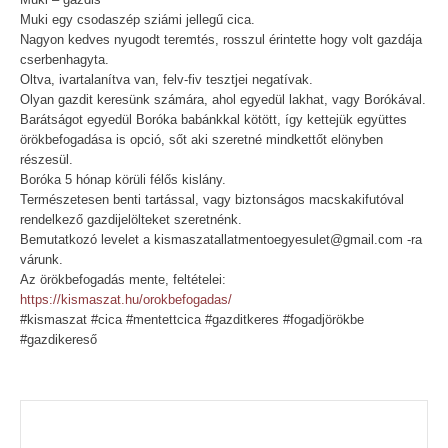
Muki egy csodaszép sziámi jellegű cica.
Nagyon kedves nyugodt teremtés, rosszul érintette hogy volt gazdája
cserbenhagyta.
Oltva, ivartalanítva van, felv-fiv tesztjei negatívak.
Olyan gazdit keresünk számára, ahol egyedül lakhat, vagy Borókával.
Barátságot egyedül Boróka babánkkal kötött, így kettejük együttes
örökbefogadása is opció, sőt aki szeretné mindkettőt elönyben
részesül.
Boróka 5 hónap körüli félős kislány.
Természetesen benti tartással, vagy biztonságos macskakifutóval
rendelkező gazdijelölteket szeretnénk.
Bemutatkozó levelet a kismaszatallatmentoegyesulet@gmail.com -ra
várunk.
Az örökbefogadás mente, feltételei:
https://kismaszat.hu/orokbefogadas/
#kismaszat #cica #mentettcica #gazditkeres #fogadjörökbe
#gazdikereső