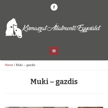
Home
/
Muki – gazdis
Muki – gazdis