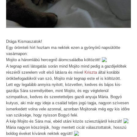
Drága Kismaszatok!
Egy örömteli hírt hoztam ma nektek ezen a gyönyörű napsütötte
vasárnapon:
Mojito a háromlábú hercegnő álomcsaládba költözött!
A tegnap esti látogatás során mind Mojito mind pedig a gazdijelöltek
részéről szerelem volt első látásra és mivel
Kriszta
által korábbi
örökbefogadókról van szó, Mojito már tegnap este el is költözött.
Lett egy legalább annyira nyitott, közvetlen, kedves és bájos kis-
gazdija Sára személyében, mint Mojito, és egy végtelenül
szimpatikus, kedves és szeretetteljes gazdi anyuja Mária. Bogyó
kutyus, aki már egy ideje a család teljes jogú tagja, nagyon szívesen
ismerkedett volna vele azonnal, azonban Mojitonak még egy kis időre
van szüksége, hogy nyisson Bogyó felé.
A kép Mojito és Sára mai, ebéd utáni közös sziesztájáról készült!
Mária nagyon köszönjük, hogy mentett cicát választottatok, hosszú
boldog éveket kívánok nektek együtt!