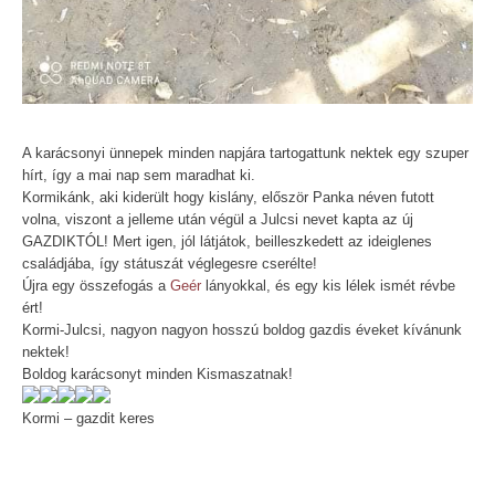
A karácsonyi ünnepek minden napjára tartogattunk nektek egy szuper
hírt, így a mai nap sem maradhat ki.
Kormikánk, aki kiderült hogy kislány, először Panka néven futott
volna, viszont a jelleme után végül a Julcsi nevet kapta az új
GAZDIKTÓL! Mert igen, jól látjátok, beilleszkedett az ideiglenes
családjába, így státuszát véglegesre cserélte!
Újra egy összefogás a
Geér
lányokkal, és egy kis lélek ismét révbe
ért!
Kormi-Julcsi, nagyon nagyon hosszú boldog gazdis éveket kívánunk
nektek!
Boldog karácsonyt minden Kismaszatnak!
Kormi – gazdit keres