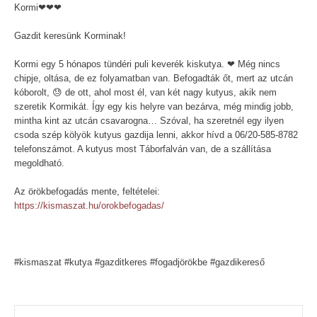
Kormi❤❤❤
Gazdit keresünk Korminak!
Kormi egy 5 hónapos tündéri puli keverék kiskutya. ❤ Még nincs
chipje, oltása, de ez folyamatban van. Befogadták őt, mert az utcán
kóborolt, 😓 de ott, ahol most él, van két nagy kutyus, akik nem
szeretik Kormikát. Így egy kis helyre van bezárva, még mindig jobb,
mintha kint az utcán csavarogna… Szóval, ha szeretnél egy ilyen
csoda szép kölyök kutyus gazdija lenni, akkor hívd a 06/20-585-8782
telefonszámot. A kutyus most Táborfalván van, de a szállítása
megoldható.
Az örökbefogadás mente, feltételei:
https://kismaszat.hu/orokbefogadas/
#kismaszat #kutya #gazditkeres #fogadjörökbe #gazdikereső