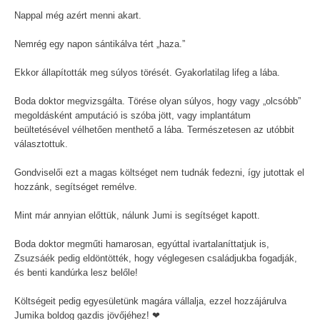
Nappal még azért menni akart.
Nemrég egy napon sántikálva tért „haza.”
Ekkor állapították meg súlyos törését. Gyakorlatilag lifeg a lába.
Boda doktor megvizsgálta. Törése olyan súlyos, hogy vagy „olcsóbb”
megoldásként amputáció is szóba jött, vagy implantátum
beültetésével vélhetően menthető a lába. Természetesen az utóbbit
választottuk.
Gondviselői ezt a magas költséget nem tudnák fedezni, így jutottak el
hozzánk, segítséget remélve.
Mint már annyian előttük, nálunk Jumi is segítséget kapott.
Boda doktor megműti hamarosan, egyúttal ivartalaníttatjuk is,
Zsuzsáék pedig eldöntötték, hogy véglegesen családjukba fogadják,
és benti kandúrka lesz belőle!
Költségeit pedig egyesületünk magára vállalja, ezzel hozzájárulva
Jumika boldog gazdis jövőjéhez! ❤