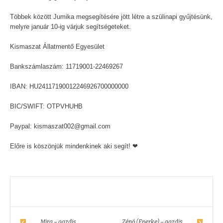
Többek között Jumika megsegítésére jött létre a szülinapi gyűjtésünk,
melyre január 10-ig várjuk segítségeteket.
Kismaszat Állatmentő Egyesület
Bankszámlaszám: 11719001-22469267
IBAN: HU24117190012246926700000000
BIC/SWIFT: OTPVHUHB
Paypal: kismaszat002@gmail.com
Előre is köszönjük mindenkinek aki segít! ❤
Mira – gazdis
Zénó (Eperke) – gazdis