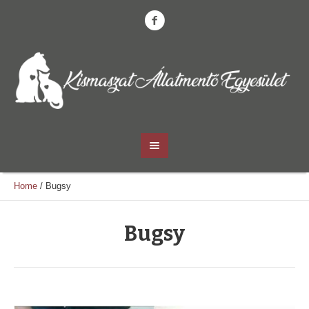
Home
/
Bugsy
Bugsy