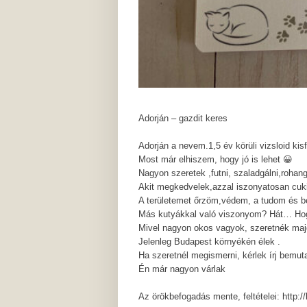
Adorján – gazdit keres
Adorján a nevem.1,5 év körüli vizsloid ki
Most már elhiszem, hogy jó is lehet 😀
Nagyon szeretek ,futni, szaladgálni,roh
Akit megkedvelek,azzal iszonyatosan cuk
A területemet őrzöm,védem, a tudom és b
Más kutyákkal való viszonyom? Hát… Ho
Mivel nagyon okos vagyok, szeretnék majd
Jelenleg Budapest környékén élek .
Ha szeretnél megismerni, kérlek írj bemu
Én már nagyon várlak
Az örökbefogadás mente, feltételei: http: