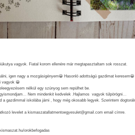
sfiúkutya vagyok. Fiatal korom ellenére már megtapasztaltam sok rosszat.
angálni, igen nagy a mozgásigényem😀 Hasonló adottságú gazdimat keresem😀
i vagyok 😀
eleegyezésem nélkül egy szúnyog sem repülhet be.
gyismondjam… Nem mindenkit kedvelek .Hajlamos vagyok túlpörögni…
 a gazdimmal iskolába járni , hogy még okosabb legyek. Szerintem dogtoráln
tatkozó levelet a kismaszatallatmentoegyesulet@gmail.com email címre.
//kismaszat.hu/orokbefogadas